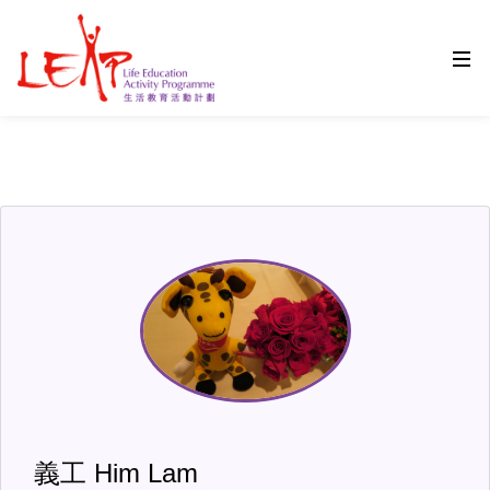
Google ZUCC
義工 Him Lam